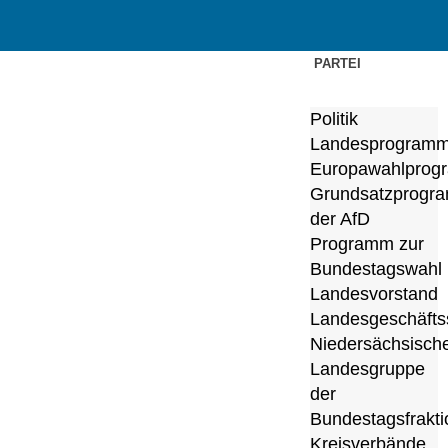
Zum
PARTEI
Inhalt
springen
Politik
Landesprogram
Europawahlprog
Grundsatzprogr
der AfD
Programm zur
Bundestagswahl
Landesvorstand
Landesgeschäftss
Niedersächsisch
Landesgruppe
der
Bundestagsfrakti
Kreisverbände