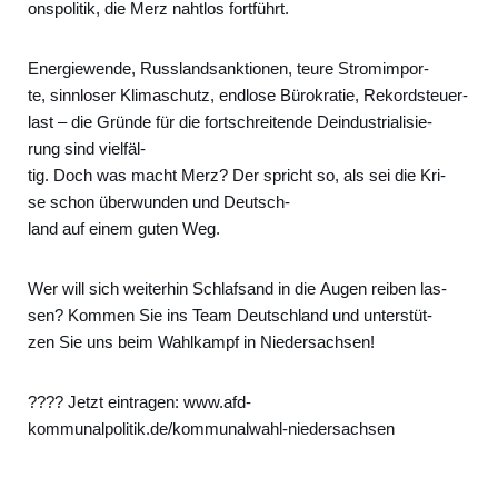
ons­po­li­tik, die Merz naht­los fort­führt.
Ener­gie­wen­de, Russ­land­sank­tio­nen, teu­re Strom­im­por­
te, sinn­lo­ser Kli­ma­schutz, end­lo­se Büro­kra­tie, Rekord­steu­er­
last – die Grün­de für die fort­schrei­ten­de Deindus­tria­li­sie­
rung sind viel­fäl­
tig. Doch was macht Merz? Der spricht so, als sei die Kri­
se schon über­wun­den und Deutsch­
land auf einem guten Weg.
Wer will sich wei­ter­hin Schlaf­sand in die Augen rei­ben las­
sen? Kom­men Sie ins Team Deutsch­land und unter­stüt­
zen Sie uns beim Wahl­kampf in Nie­der­sach­sen!
???? Jetzt ein­tra­gen: www.afd-
kommunalpolitik.de/kommunalwahl-niedersachsen