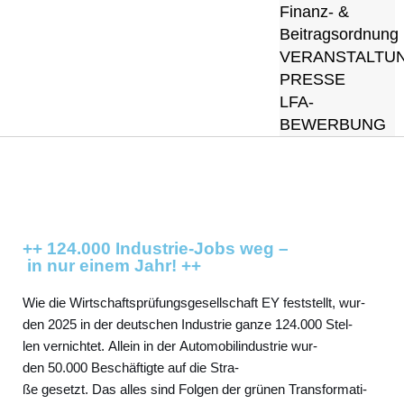
Finanz- &
Beitragsordnung
VERANSTALTU
PRESSE
LFA-
BEWERBUNG
++ 124.000 Industrie-Jobs weg –
in nur einem Jahr! ++
Wie die Wirt­schafts­prü­fungs­ge­sell­schaft EY fest­stellt, wur­
den 2025 in der deut­schen Indus­trie gan­ze 124.000 Stel­
len ver­nich­tet. Allein in der Auto­mo­bil­in­dus­trie wur­
den 50.000 Beschäf­tig­te auf die Stra­
ße gesetzt. Das alles sind Fol­gen der grü­nen Trans­for­ma­ti­