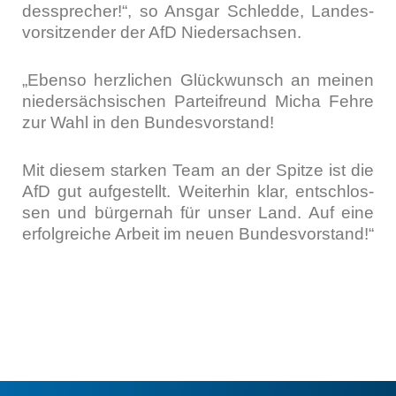
des­spre­cher!“, so Ans­gar Schled­de, Lan­des­
vor­sit­zen­der der AfD Nie­der­sach­sen.
„Eben­so herz­li­chen Glück­wunsch an mei­nen
nie­der­säch­si­schen Par­tei­freund Micha Feh­re
zur Wahl in den Bun­des­vor­stand!
Mit die­sem star­ken Team an der Spit­ze ist die
AfD gut auf­ge­stellt. Wei­ter­hin klar, ent­schlos­
sen und bür­ger­nah für unser Land. Auf eine
erfolg­rei­che Arbeit im neu­en Bun­des­vor­stand!“