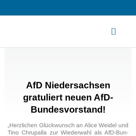
Zum
Inhalt
springen
AfD Niedersachsen
gratuliert neuen AfD-
Bundesvorstand!
„Herz­li­chen Glück­wunsch an Ali­ce Wei­del und
Tino Chrup­al­la zur Wie­der­wahl als AfD-Bun­