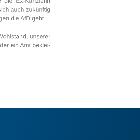
 die Ex-Kanz­le­rin
 sich auch zukünf­tig
egen die AfD geht.
Wohl­stand, unse­rer
­der ein Amt beklei­