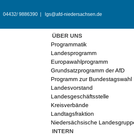
04432/ 9886390 |
lgs@afd-niedersachsen.de
Zum
Inhalt
springen
ÜBER UNS
Programmatik
Landesprogramm
Europawahlprogramm
Grundsatzprogramm der AfD
Programm zur Bundestagswahl
Landesvorstand
Landesgeschäftsstelle
Kreisverbände
Landtagsfraktion
Niedersächsische Landesgruppe
INTERN