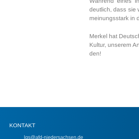
Wäh­rend eines Int
deut­lich, dass sie 
mei­nungs­stark in 
Mer­kel hat Deutsch
Kul­tur, unse­rem A
den!
KONTAKT
lgs@afd-niedersachsen.de