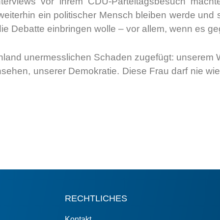
er­views vor ihrem CDU-Par­tei­tags­be­such mach­te
wei­ter­hin ein poli­ti­scher Mensch blei­ben wer­de und
die Debat­te ein­brin­gen wol­le – vor allem, wenn es g
­land uner­mess­li­chen Scha­den zuge­fügt: unse­rem 
nse­hen, unse­rer Demo­kra­tie. Die­se Frau darf nie wie
RECHTLICHES
Kontakt