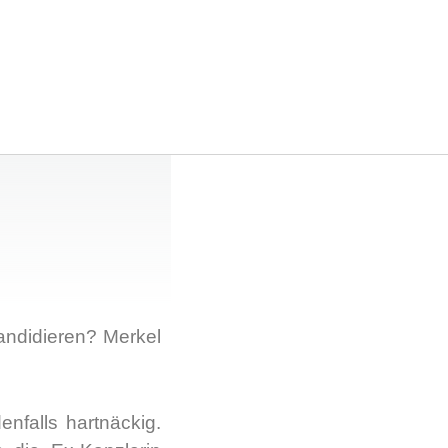
n­di­die­ren? Mer­kel
n­falls hart­nä­ckig.