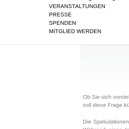
VERANSTALTUNGEN
PRESSE
SPENDEN
MITGLIED WERDEN
Ob Sie sich vor­stel
soll die­se Fra­ge k
Die Spe­ku­la­tio­ne