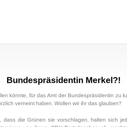
Bundespräsidentin Merkel?!
­len könn­te, für das Amt der Bun­des­prä­si­den­tin zu ka
ürz­lich ver­neint haben. Wol­len wir ihr das glau­ben?
n, dass die Grü­nen sie vor­schla­gen, hal­ten sich jede