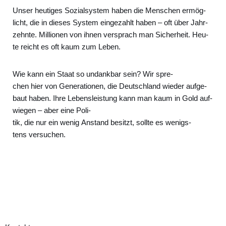
Unser heu­ti­ges Sozi­al­sys­tem haben die Men­schen ermög­
licht, die in die­ses Sys­tem ein­ge­zahlt haben – oft über Jahr­
zehn­te. Mil­lio­nen von ihnen ver­sprach man Sicher­heit. Heu­
te reicht es oft kaum zum Leben.
Wie kann ein Staat so undank­bar sein? Wir spre­
chen hier von Gene­ra­tio­nen, die Deutsch­land wie­der auf­ge­
baut haben. Ihre Lebens­leis­tung kann man kaum in Gold auf­
wie­gen – aber eine Poli­
tik, die nur ein wenig Anstand besitzt, soll­te es wenigs­
tens ver­su­chen.