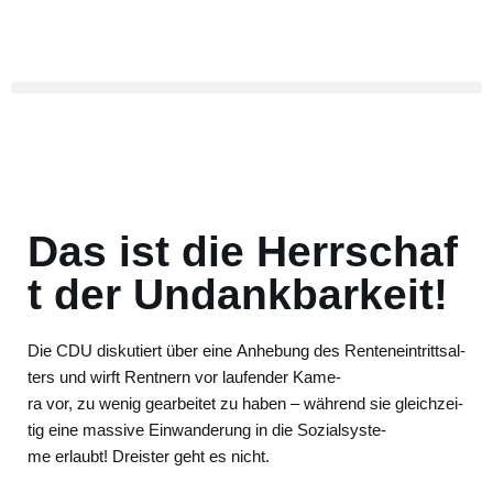
Zum
Inhalt
springen
Das ist die Herrschaf
t der Undankbarkeit!
Die CDU dis­ku­tiert über eine Anhe­bung des Ren­ten­ein­tritts­al­
ters und wirft Rent­nern vor lau­fen­der Kame­
ra vor, zu wenig gear­bei­tet zu haben – wäh­rend sie gleich­zei­
tig eine mas­si­ve Ein­wan­de­rung in die Sozi­al­sys­te­
me erlaubt! Dreis­ter geht es nicht.