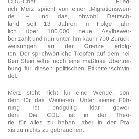
CDU-Chef Fried­
rich Merz spricht von einer „Migra­ti­ons­wen­
de“ – und das, obwohl Deutsch­
land seit 13 Jah­ren in Fol­ge jähr­
lich über 100.000 neue Asyl­be­wer­
ber zählt und nun unter ihm kaum 700 Zurück­
wei­sun­gen an der Gren­ze erfolg­
ten. Der sprich­wört­li­che Trop­fen auf dem hei­
ßen Stein wäre noch eine maß­lo­se Über­trei­
bung für die­sen poli­ti­schen Eti­ket­ten­schwin­
del.
Merz steht nicht für eine Wen­de, son­
dern für das Wei­ter-so. Unter sei­ner Füh­
rung ist end­gül­tig klar gewor­
den: Die CDU ist in der Theo­
rie für alles zu haben, aber in der Pra­
xis zu nichts zu gebrau­chen.