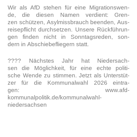
Wir als AfD ste­hen für eine Migra­ti­ons­wen­
de, die die­sen Namen ver­dient: Gren­
zen schüt­zen, Asyl­miss­brauch been­den, Aus­
rei­se­pflicht durch­set­zen. Unse­re Rück­füh­run­
gen fin­den nicht in Sonn­tags­re­den, son­
dern in Abschie­be­flie­gern statt.
???? Nächs­tes Jahr hat Nie­der­sach­
sen die Mög­lich­keit, für eine ech­te poli­ti­
sche Wen­de zu stim­men. Jetzt als Unter­stüt­
zer für die Kom­mu­nal­wahl 2026 ein­tra­
gen: www.afd-
kommunalpolitik.de/kommunalwahl-
niedersachsen