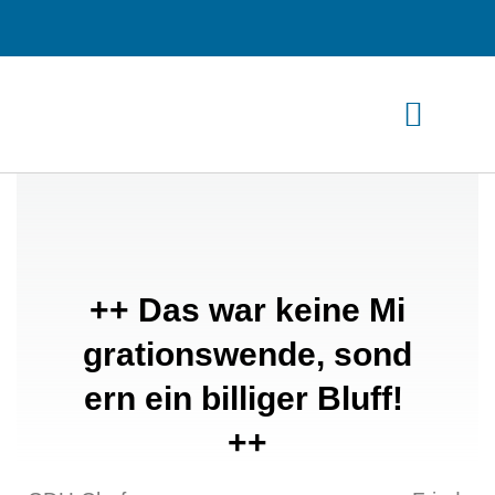
Zum
Inhalt
springen
++ Das war keine Mi
grationswende, sond
ern ein billiger Bluff!
++