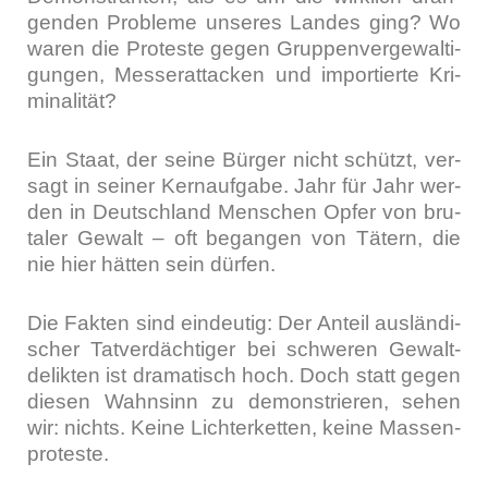
gen­den Pro­ble­me unse­res Lan­des ging? Wo
waren die Pro­tes­te gegen Grup­pen­ver­ge­wal­ti­
gun­gen, Mes­ser­at­ta­cken und impor­tier­te Kri­
mi­na­li­tät?
Ein Staat, der sei­ne Bür­ger nicht schützt, ver­
sagt in sei­ner Kern­auf­ga­be. Jahr für Jahr wer­
den in Deutsch­land Men­schen Opfer von bru­
ta­ler Gewalt – oft began­gen von Tätern, die
nie hier hät­ten sein dür­fen.
Die Fak­ten sind ein­deu­tig: Der Anteil aus­län­di­
scher Tat­ver­däch­ti­ger bei schwe­ren Gewalt­
de­lik­ten ist dra­ma­tisch hoch. Doch statt gegen
die­sen Wahn­sinn zu demons­trie­ren, sehen
wir: nichts. Kei­ne Lich­ter­ket­ten, kei­ne Mas­sen­
pro­tes­te.