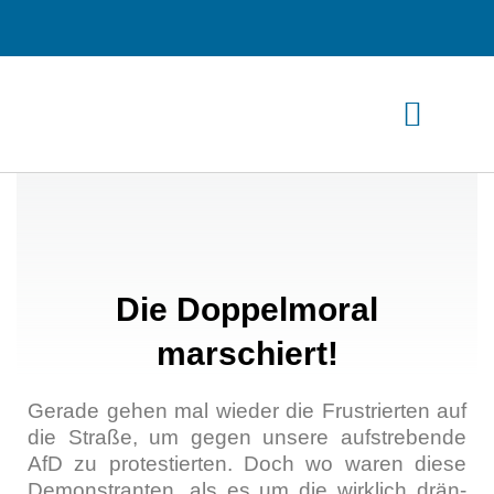
Zum
Inhalt
springen
Die Doppelmoral
marschiert!
Gera­de gehen mal wie­der die Frus­trier­ten auf
die Stra­ße, um gegen unse­re auf­stre­ben­de
AfD zu pro­tes­tier­ten. Doch wo waren die­se
Demons­tran­ten, als es um die wirk­lich drän­