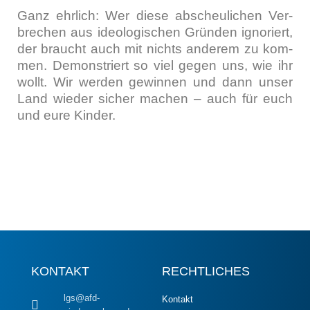
Ganz ehr­lich: Wer die­se abscheu­li­chen Ver­
bre­chen aus ideo­lo­gi­schen Grün­den igno­riert,
der braucht auch mit nichts ande­rem zu kom­
men. Demons­triert so viel gegen uns, wie ihr
wollt. Wir wer­den gewin­nen und dann unser
Land wie­der sicher machen – auch für euch
und eure Kin­der.
KONTAKT
RECHTLICHES
lgs@afd-
Kontakt