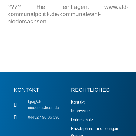
???? Hier ein­tra­gen: www.afd-
kommunalpolitik.de/kommunalwahl-
niedersachsen
KONTAKT
RECHTLICHES
lgs@afd-
Kontakt
niedersachsen.de
Impressum
04432 / 98 86 390
Datenschutz
Privatsphäre-Einstellungen
ändern