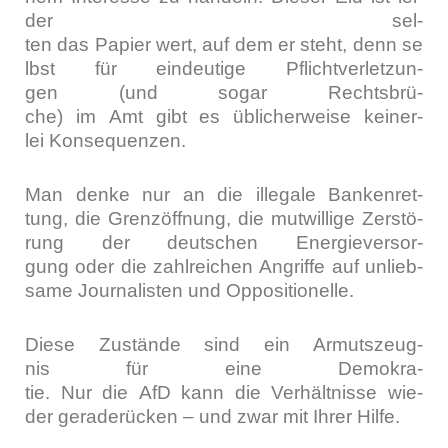
der sel­
ten das Papier wert, auf dem er steht, denn se
lbst für ein­deu­ti­ge Pflicht­ver­let­zun­
gen (und sogar Rechts­brü­
che) im Amt gibt es übli­cher­wei­se kei­ner­
lei Kon­se­quen­zen.
Man den­ke nur an die ille­ga­le Ban­ken­ret­
tung, die Grenz­öff­nung, die mut­wil­li­ge Zer­stö­
rung der deut­schen Ener­gie­ver­sor­
gung oder die zahl­rei­chen Angrif­fe auf unlieb­
sa­me Jour­na­lis­ten und Oppo­si­tio­nel­le.
Die­se Zustän­de sind ein Armuts­zeug­
nis für eine Demo­kra­
tie. Nur die AfD kann die Ver­hält­nis­se wie­
der gera­de­rü­cken – und zwar mit Ihrer Hil­fe.