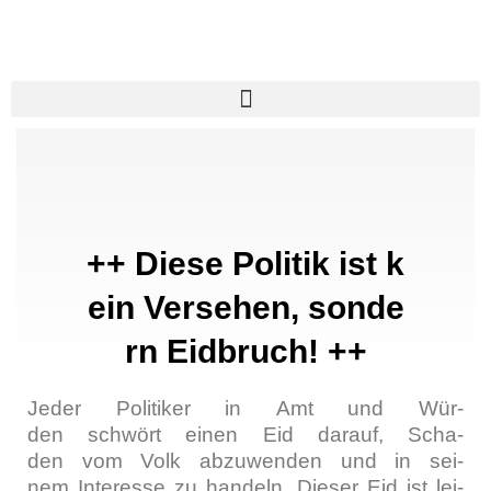
Zum
Inhalt
springen
++ Diese Politik ist k
ein Versehen, sonde
rn Eidbruch! ++
Jeder Poli­ti­ker in Amt und Wür­
den schwört einen Eid dar­auf, Scha­
den vom Volk abzu­wen­den und in sei­
nem Inter­es­se zu han­deln. Die­ser Eid ist lei­