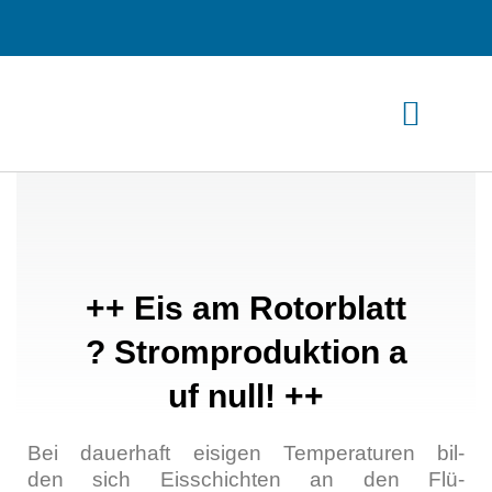
Zum
Inhalt
springen
++ Eis am Rotorblatt
? Stromproduktion a
uf null! ++
Bei dau­er­haft eisi­gen Tem­pe­ra­tu­ren bil­
den sich Eis­schich­ten an den Flü­