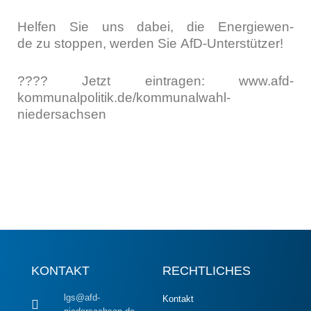
Hel­fen Sie uns dabei, die Ener­gie­wen­
de zu stop­pen, wer­den Sie AfD-Unter­stüt­zer!
???? Jetzt ein­tra­gen: www.afd-
kommunalpolitik.de/kommunalwahl-
niedersachsen
KONTAKT
RECHTLICHES
lgs@afd-
Kontakt