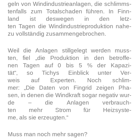
geln von Wind­in­dus­trie­an­la­gen, die schlimms­
ten­falls zum Total­scha­den füh­ren. In Finn­
land ist des­we­gen in den letz­
ten Tagen die Wind­in­dus­trie­pro­duk­ti­on nahe­
zu voll­stän­dig zusam­men­ge­bro­chen.
Weil die Anla­gen still­ge­legt wer­den muss­
ten, fiel „die Pro­duk­ti­on in den betrof­fe­
nen Tagen auf 0 bis 5 % der Kapa­zi­
tät“, so Tichys Ein­blick unter Ver­
weis auf Exper­ten. Noch schlim­
mer: „Die Daten von Fin­grid zei­gen Pha­
sen, in denen die Wind­kraft sogar nega­tiv wur­
de – die Anla­gen ver­brauch­
ten mehr Strom für Heiz­sys­te­
me, als sie erzeug­ten.“
Muss man noch mehr sagen?