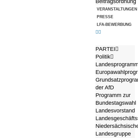
Beitragsordnung
VERANSTALTUNGEN
PRESSE
LFA-BEWERBUNG
PARTEI
Politik
Landesprogram
Europawahlprog
Grundsatzprogr
der AfD
Programm zur
Bundestagswahl
Landesvorstand
Landesgeschäftss
Niedersächsisch
Landesgruppe