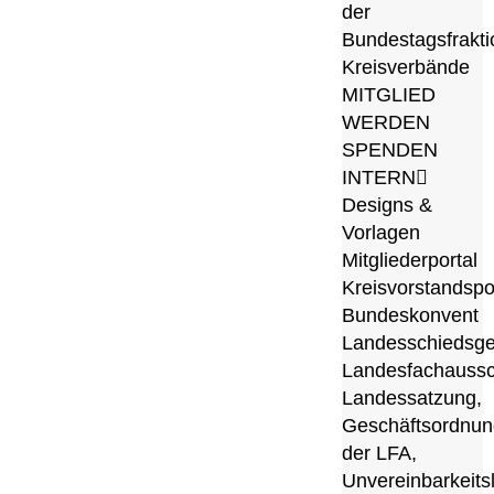
der
Bundestagsfrakti
Kreisverbände
MITGLIED
WERDEN
SPENDEN
INTERN
Designs &
Vorlagen
Mitgliederportal
Kreisvorstandspo
Bundeskonvent
Landesschiedsge
Landesfachauss
Landessatzung,
Geschäftsordnun
der LFA,
Unvereinbarkeitsl