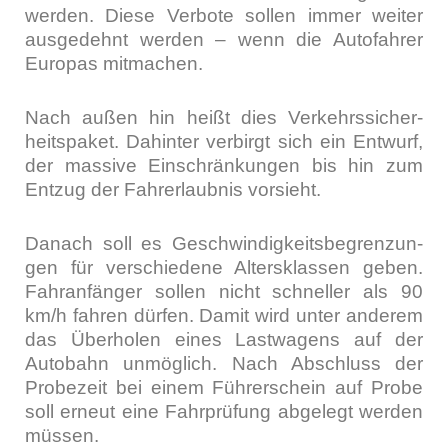
wer­den. Die­se Ver­bo­te sol­len immer wei­ter
aus­ge­dehnt wer­den – wenn die Auto­fah­rer
Euro­pas mit­ma­chen.
Nach außen hin heißt dies Ver­kehrs­si­cher­
heits­pa­ket. Dahin­ter ver­birgt sich ein Ent­wurf,
der mas­si­ve Ein­schrän­kun­gen bis hin zum
Ent­zug der Fahr­erlaub­nis vor­sieht.
Danach soll es Geschwin­dig­keits­be­gren­zun­
gen für ver­schie­de­ne Alters­klas­sen geben.
Fahr­an­fän­ger sol­len nicht schnel­ler als 90
km/h fah­ren dür­fen. Damit wird unter ande­rem
das Über­ho­len eines Last­wa­gens auf der
Auto­bahn unmög­lich. Nach Abschluss der
Pro­be­zeit bei einem Füh­rer­schein auf Pro­be
soll erneut eine Fahr­prü­fung abge­legt wer­den
müs­sen.