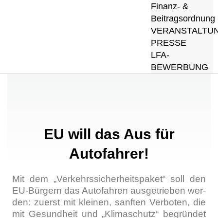
Finanz- &
Beitragsordnung
VERANSTALTU
PRESSE
LFA-
BEWERBUNG
EU will das Aus für
Autofahrer!
Mit dem „Ver­kehrs­si­cher­heits­pa­ket“ soll den
EU-Bür­gern das Auto­fah­ren aus­ge­trie­ben wer­
den: zuerst mit klei­nen, sanf­ten Ver­bo­ten, die
mit Gesund­heit und „Kli­ma­schutz“ begrün­det