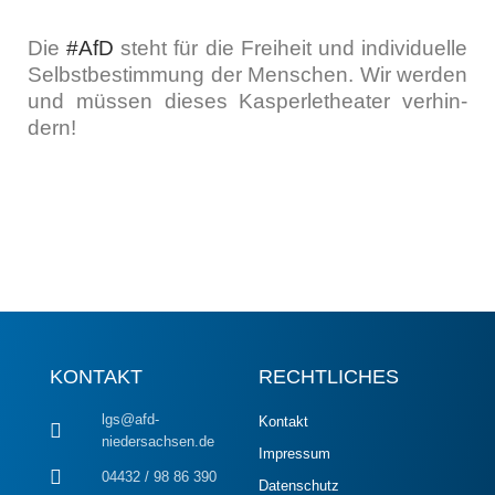
Die
#AfD
steht für die Frei­heit und indi­vi­du­el­le
Selbst­be­stim­mung der Men­schen. Wir wer­den
und müs­sen die­ses Kas­per­le­thea­ter ver­hin­
dern!
KONTAKT
RECHTLICHES
lgs@afd-
Kontakt
niedersachsen.de
Impressum
04432 / 98 86 390
Datenschutz