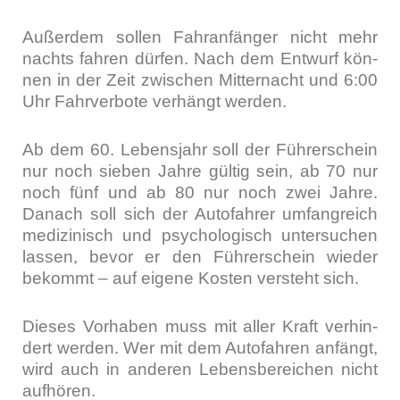
Außer­dem sol­len Fahr­an­fän­ger nicht mehr
nachts fah­ren dür­fen. Nach dem Ent­wurf kön­
nen in der Zeit zwi­schen Mit­ter­nacht und 6:00
Uhr Fahr­ver­bo­te ver­hängt wer­den.
Ab dem 60. Lebens­jahr soll der Füh­rer­schein
nur noch sie­ben Jah­re gül­tig sein, ab 70 nur
noch fünf und ab 80 nur noch zwei Jah­re.
Danach soll sich der Auto­fah­rer umfang­reich
medi­zi­nisch und psy­cho­lo­gisch unter­su­chen
las­sen, bevor er den Füh­rer­schein wie­der
bekommt – auf eige­ne Kos­ten ver­steht sich.
Die­ses Vor­ha­ben muss mit aller Kraft ver­hin­
dert wer­den. Wer mit dem Auto­fah­ren anfängt,
wird auch in ande­ren Lebens­be­rei­chen nicht
auf­hö­ren.