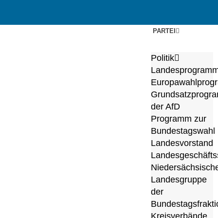
Zum
PARTEI
Inhalt
springen
Politik
Landesprogram
Europawahlprog
Grundsatzprogr
der AfD
Programm zur
Bundestagswahl
Landesvorstand
Landesgeschäftss
Niedersächsisch
Landesgruppe
der
Bundestagsfrakti
Kreisverbände