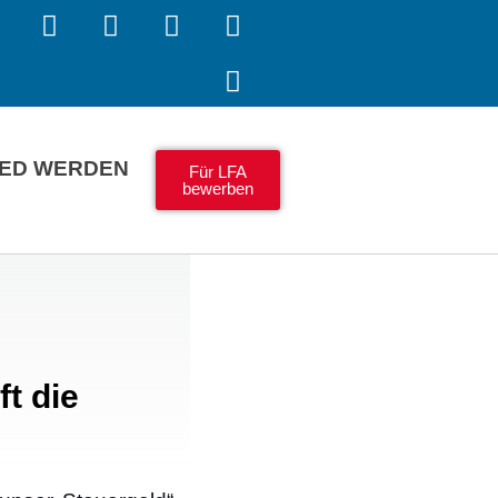
IED WERDEN
Für LFA
bewerben
t die