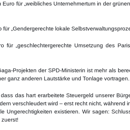
n Euro für „weib­li­ches Unter­neh­mer­tum in der grü­nen
r „Gen­der­ge­rech­te loka­le Selbst­ver­wal­tungs­pro­ze
für „geschlech­ter­ge­rech­te Umset­zung des Pari­se
Gaga-Pro­jek­ten der SPD-Minis­te­rin ist mehr als bere
iner ganz ande­ren Laut­stär­ke und Ton­la­ge vor­tra­gen.
dass das hart erar­bei­te­te Steu­er­geld unse­rer Bür­ge
n­dern ver­schleu­dert wird – erst recht nicht, wäh­rend
a­le Unge­rech­tig­kei­ten exis­tie­ren. Wir sagen: Schl
 zuerst!