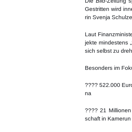
Die
Bild
-Zei­tung 
Gestrit­ten wird inn
rin Sven­ja Schul­z
Laut Finanz­mi­nis­t
jek­te min­des­tens
sich selbst zu dre
Beson­ders im Fokus 
???? 522.000 Euro zu
na
???? 21 Mil­lio­nen 
schaft in Kame­run