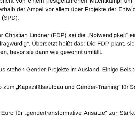
spricht von einem „fest­ge­fah­re­nen Macht­kampf um 
er­halb der Ampel vor allem über Pro­jek­te der Ent­wick­lu
e (SPD).
er Chris­ti­an Lind­ner (FDP) sei die „Not­wen­dig­keit“ ei
 „frag­wür­dig“. Über­setzt heißt das: Die FDP plant, s
­hen, bevor sie dann wie gewohnt umfällt.
ste­hen Gen­der-Pro­jek­te im Aus­land. Eini­ge Bei­spi
m „Kapa­zi­täts­auf­bau und Gen­der-Trai­ning“ für Sozi­
Euro für „gen­der­trans­for­ma­ti­ve Ansät­ze“ zur Stär­ku