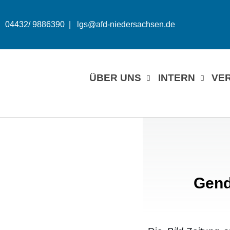
04432/ 9886390 |
lgs@afd-niedersachsen.de
Zum
Inhalt
springen
ÜBER UNS
INTERN
VE
Gend