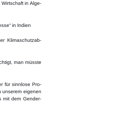
 Wirt­schaft in Alge­
s­se“ in Indi­en
r Kli­ma­schutz­ab­
ch­tigt, man müss­te
r für sinn­lo­se Pro­
 in unse­rem eige­nen
uss mit dem Gen­der-