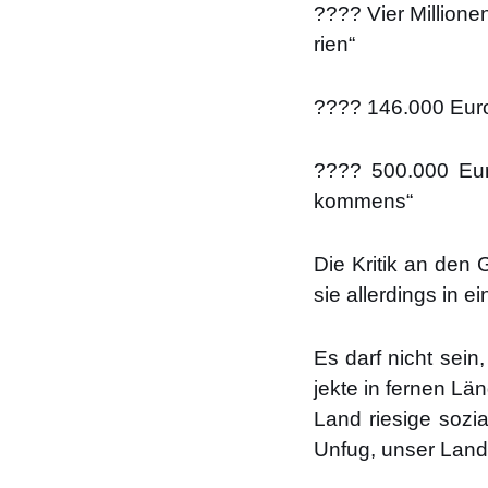
???? Vier Mil­lio­ne
ri­en“
???? 146.000 Euro fü
???? 500.000 Euro 
kom­mens“
Die Kri­tik an den 
sie aller­dings in e
Es darf nicht sein, 
jek­te in fer­nen Lä
Land rie­si­ge sozi
Unfug, unser Land