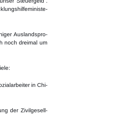
unser Steu­er­geld“.
ngs­hil­fe­mi­nis­te­
ni­ger Aus­lands­pro­
ich noch drei­mal um
e­le:
al­ar­bei­ter in Chi­
ng der Zivil­ge­sell­