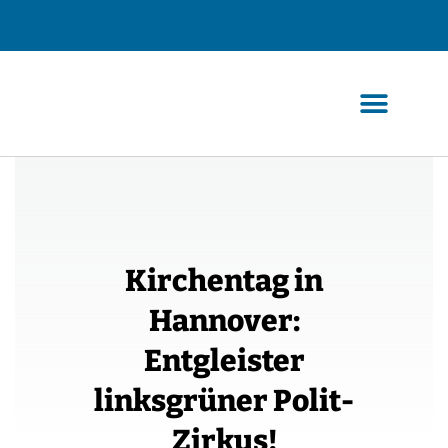
Zum
Inhalt
springen
Kirchentag in
Hannover:
Entgleister
linksgrüner Polit-
Zirkus!