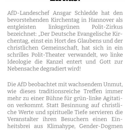
AfD-Lan­des­chef Ans­gar Schled­de hat den
bevor­ste­hen­den Kir­chen­tag in Han­no­ver als
ent­gleis­ten links­grü­nen Polit-Zir­kus
bezeich­net: „Der Deut­sche Evan­ge­li­sche Kir­
chen­tag, einst ein Hort des Glau­bens und der
christ­li­chen Gemein­schaft, hat sich in ein
schril­les Polit-Thea­ter ver­wan­delt, wo lin­ke
Ideo­lo­gie die Kan­zel entert und Gott zur
Neben­sa­che degra­diert wird!
Die AfD beob­ach­tet mit wach­sen­dem Unmut,
wie die­ses tra­di­ti­ons­rei­che Tref­fen immer
mehr zu einer Büh­ne für grün-lin­ke Agi­ta­ti­
on ver­kommt. Statt Besin­nung auf christ­li­
che Wer­te und spi­ri­tu­el­le Tie­fe ser­vie­ren die
Ver­an­stal­ter ihren Besu­chern einen Ein­
heits­brei aus Kli­ma­hype, Gen­der-Dog­men