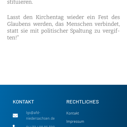
sti­tu­ie­ren.
Lasst den Kir­chen­tag wie­der ein Fest des
Glau­bens wer­den, das Men­schen ver­bin­det,
statt sie mit poli­ti­scher Spal­tung zu ver­gif­
ten!“
KONTAKT
RECHTLICHES
lgs@afd-
Kontakt
niedersachsen.de
Impressum