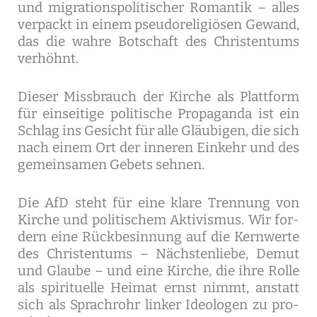
und migra­ti­ons­po­li­ti­scher Roman­tik – alles
ver­packt in einem pseu­do­re­li­giö­sen Gewand,
das die wah­re Bot­schaft des Chris­ten­tums
ver­höhnt.
Die­ser Miss­brauch der Kir­che als Platt­form
für ein­sei­ti­ge poli­ti­sche Pro­pa­gan­da ist ein
Schlag ins Gesicht für alle Gläu­bi­gen, die sich
nach einem Ort der inne­ren Ein­kehr und des
gemein­sa­men Gebets seh­nen.
Die AfD steht für eine kla­re Tren­nung von
Kir­che und poli­ti­schem Akti­vis­mus. Wir for­
dern eine Rück­be­sin­nung auf die Kern­wer­te
des Chris­ten­tums – Nächs­ten­lie­be, Demut
und Glau­be – und eine Kir­che, die ihre Rol­le
als spi­ri­tu­el­le Hei­mat ernst nimmt, anstatt
sich als Sprach­rohr lin­ker Ideo­lo­gen zu pro­