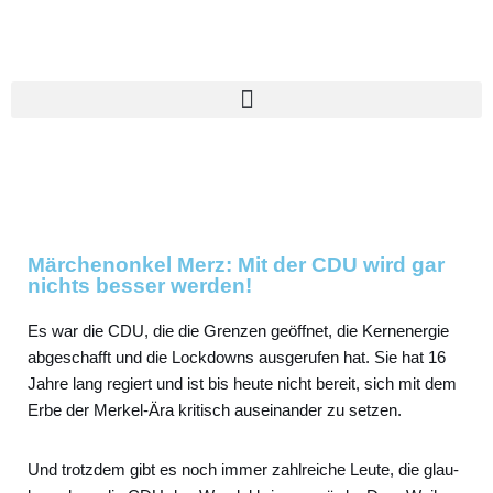
Zum
Inhalt
springen
Märchenonkel Merz: Mit der CDU wird gar
nichts besser werden!
Es war die CDU, die die Gren­zen geöff­net, die Kern­ener­gie
abge­schafft und die Lock­downs aus­ge­ru­fen hat. Sie hat 16
Jah­re lang regiert und ist bis heu­te nicht bereit, sich mit dem
Erbe der Mer­kel-Ära kri­tisch aus­ein­an­der zu set­zen.
Und trotz­dem gibt es noch immer zahl­rei­che Leu­te, die glau­