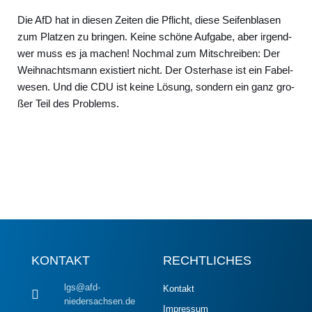
Die AfD hat in die­sen Zei­ten die Pflicht, die­se Sei­fen­bla­sen
zum Plat­zen zu brin­gen. Kei­ne schö­ne Auf­ga­be, aber irgend­
wer muss es ja machen! Noch­mal zum Mit­schrei­ben: Der
Weih­nachts­mann exis­tiert nicht. Der Oster­ha­se ist ein Fabel­
we­sen. Und die CDU ist kei­ne Lösung, son­dern ein ganz gro­
ßer Teil des Pro­blems.
KONTAKT
RECHTLICHES
lgs@afd-
Kontakt
niedersachsen.de
Impressum