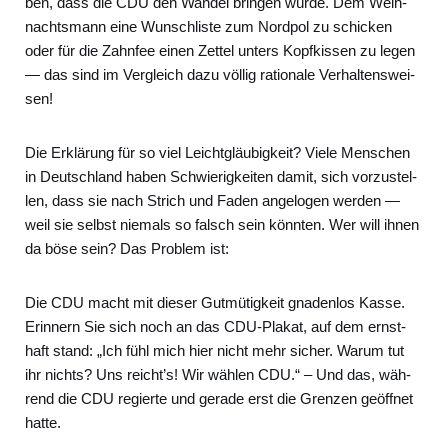
ben, dass die CDU den Wan­del brin­gen wür­de. Dem Weih­
nachts­mann eine Wunsch­lis­te zum Nord­pol zu schi­cken
oder für die Zahn­fee einen Zet­tel unters Kopf­kis­sen zu legen
— das sind im Ver­gleich dazu völ­lig ratio­na­le Ver­hal­tens­wei­
sen!
Die Erklä­rung für so viel Leicht­gläu­big­keit? Vie­le Men­schen
in Deutsch­land haben Schwie­rig­kei­ten damit, sich vor­zu­stel­
len, dass sie nach Strich und Faden ange­lo­gen wer­den —
weil sie selbst nie­mals so falsch sein könn­ten. Wer will ihnen
da böse sein? Das Pro­blem ist:
Die CDU macht mit die­ser Gut­mü­tig­keit gna­den­los Kas­se.
Erin­nern Sie sich noch an das CDU-Pla­kat, auf dem ernst­
haft stand: „Ich fühl mich hier nicht mehr sicher. War­um tut
ihr nichts? Uns reicht’s! Wir wäh­len CDU.“ – Und das, wäh­
rend die CDU regier­te und gera­de erst die Gren­zen geöff­net
hat­te.