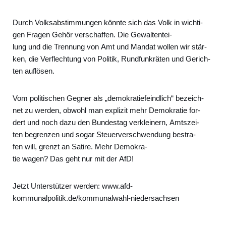
Durch Volks­ab­stim­mun­gen könn­te sich das Volk in wich­ti­
gen Fra­gen Gehör ver­schaf­fen. Die Gewal­ten­tei­
lung und die Tren­nung von Amt und Man­dat wol­len wir stär­
ken, die Ver­flech­tung von Poli­tik, Rund­funk­rä­ten und Gerich­
ten auf­lö­sen.
Vom poli­ti­schen Geg­ner als „demo­kra­tie­feind­lich“ bezeich­
net zu wer­den, obwohl man expli­zit mehr Demo­kra­tie for­
dert und noch dazu den Bun­des­tag ver­klei­nern, Amts­zei­
ten begren­zen und sogar Steu­er­ver­schwen­dung bestra­
fen will, grenzt an Sati­re. Mehr Demo­kra­
tie wagen? Das geht nur mit der AfD!
Jetzt Unter­stüt­zer wer­den: www.afd-
kommunalpolitik.de/kommunalwahl-niedersachsen