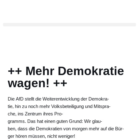
Zum
Inhalt
springen
++ Mehr Demokratie
wagen! ++
Die AfD stellt die Wei­ter­ent­wick­lung der Demo­kra­
tie, hin zu noch mehr Volks­be­tei­li­gung und Mit­spra­
che, ins Zen­trum ihres Pro­
gramms. Das hat einen guten Grund: Wir glau­
ben, dass die Demo­kra­tien von mor­gen mehr auf die Bür­
ger hören müs­sen, nicht weni­ger!