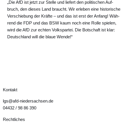
„Die AfD ist jetzt zur Stel­le und lie­fert den poli­ti­schen Auf­
bruch, den die­ses Land braucht. Wir erle­ben eine his­to­ri­sche
Ver­schie­bung der Kräf­te – und das ist erst der Anfang! Wäh­
rend die FDP und das BSW kaum noch eine Rol­le spie­len,
wird die AfD zur ech­ten Volks­par­tei. Die Bot­schaft ist klar:
Deutsch­land will die blaue Wen­de!“
Kontakt
lgs@afd-niedersachsen.de
04432 / 98 86 390
Rechtliches