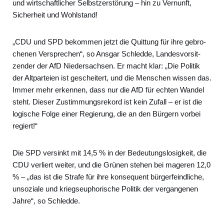
und wirt­schaft­li­cher Selbst­zer­stö­rung – hin zu Ver­nunft,
Sicher­heit und Wohl­stand!
„CDU und SPD bekom­men jetzt die Quit­tung für ihre gebro­
che­nen Ver­spre­chen“, so Ans­gar Schled­de, Lan­des­vor­sit­
zen­der der AfD Nie­der­sach­sen. Er macht klar: „Die Poli­tik
der Alt­par­tei­en ist geschei­tert, und die Men­schen wis­sen das.
Immer mehr erken­nen, dass nur die AfD für ech­ten Wan­del
steht. Die­ser Zustim­mungs­re­kord ist kein Zufall – er ist die
logi­sche Fol­ge einer Regie­rung, die an den Bür­gern vor­bei
regiert!“
Die SPD ver­sinkt mit 14,5 % in der Bedeu­tungs­lo­sig­keit, die
CDU ver­liert wei­ter, und die Grü­nen ste­hen bei mage­ren 12,0
% – „das ist die Stra­fe für ihre kon­se­quent bür­ger­feind­li­che,
unso­zia­le und kriegs­eu­pho­ri­sche Poli­tik der ver­gan­ge­nen
Jah­re“, so Schled­de.