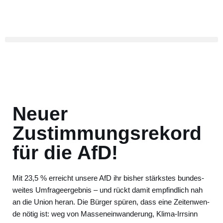
Zum
Inhalt
springen
Neuer
Zustimmungsrekord
für die AfD!
Mit 23,5 % erreicht unse­re AfD ihr bis­her stärks­tes bun­des­
wei­tes Umfra­ge­er­geb­nis – und rückt damit emp­find­lich nah
an die Uni­on her­an. Die Bür­ger spü­ren, dass eine Zei­ten­wen­
de nötig ist: weg von Mas­sen­ein­wan­de­rung, Kli­ma-Irr­sinn