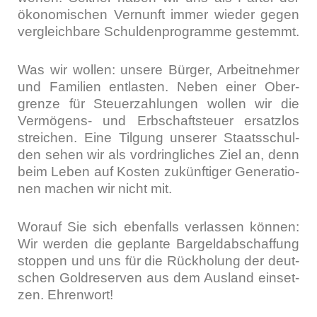
öko­no­mi­schen Ver­nunft immer wie­der gegen
ver­gleich­ba­re Schul­den­pro­gram­me gestemmt.
Was wir wol­len: unse­re Bür­ger, Arbeit­neh­mer
und Fami­li­en ent­las­ten. Neben einer Ober­
gren­ze für Steu­er­zah­lun­gen wol­len wir die
Ver­mö­gens- und Erb­schaft­steu­er ersatz­los
strei­chen. Eine Til­gung unse­rer Staats­schul­
den sehen wir als vor­dring­li­ches Ziel an, denn
beim Leben auf Kos­ten zukünf­ti­ger Gene­ra­tio­
nen machen wir nicht mit.
Wor­auf Sie sich eben­falls ver­las­sen kön­nen:
Wir wer­den die geplan­te Bar­geld­ab­schaf­fung
stop­pen und uns für die Rück­ho­lung der deut­
schen Gold­re­ser­ven aus dem Aus­land ein­set­
zen. Ehren­wort!