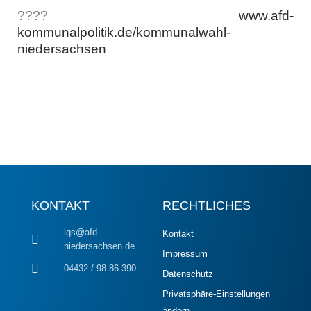
????
www.afd-
kommunalpolitik.de/kommunalwahl-
niedersachsen
KONTAKT
RECHTLICHES
lgs@afd-
Kontakt
niedersachsen.de
Impressum
04432 / 98 86 390
Datenschutz
Privatsphäre-Einstellungen
ändern