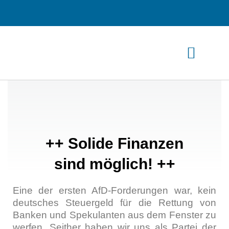
Zum
Inhalt
springen
++ Solide Finanzen
sind möglich! ++
Eine der ers­ten AfD-For­de­run­gen war, kein
deut­sches Steu­er­geld für die Ret­tung von
Ban­ken und Spe­ku­lan­ten aus dem Fens­ter zu
wer­fen. Seit­her haben wir uns als Par­tei der