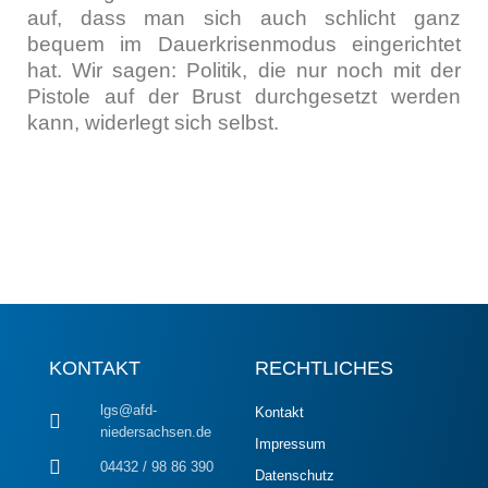
auf, dass man sich auch schlicht ganz
bequem im Dau­er­kri­sen­mo­dus ein­ge­rich­tet
hat. Wir sagen: Poli­tik, die nur noch mit der
Pis­to­le auf der Brust durch­ge­setzt wer­den
kann, wider­legt sich selbst.
KONTAKT
RECHTLICHES
lgs@afd-
Kontakt
niedersachsen.de
Impressum
04432 / 98 86 390
Datenschutz