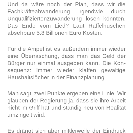
Und da wäre noch der Plan, dass wir die
Fach­kräf­te­ab­wan­de­rung irgend­wie durch
Unqua­li­fi­zier­ten­zu­wan­de­rung lösen könn­ten.
Das Ende vom Lied? Laut Raf­fel­hü­schen
abseh­ba­re 5,8 Bil­lio­nen Euro Kos­ten.
Für die Ampel ist es außer­dem immer wie­der
eine Über­ra­schung, dass man das Geld der
Bür­ger nur ein­mal aus­ge­ben kann. Die Kon­
se­quenz: Immer wie­der klaf­fen gewal­ti­ge
Haus­halts­lö­cher in der Finanz­pla­nung.
Man sagt, zwei Punk­te erge­ben eine Linie. Wir
glau­ben der Regie­rung ja, dass sie ihre Arbeit
nicht im Griff hat und stän­dig neu von Rea­li­tät
umzin­gelt wird.
Es drängt sich aber mitt­ler­wei­le der Ein­druck