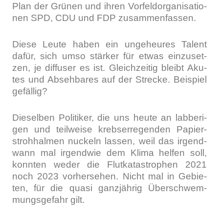
Plan der Grü­nen und ihren Vor­feld­or­ga­ni­sa­tio­
nen SPD, CDU und FDP zusam­men­fas­sen.
Die­se Leu­te haben ein unge­heu­res Talent
dafür, sich umso stär­ker für etwas ein­zu­set­
zen, je dif­fu­ser es ist. Gleich­zei­tig bleibt Aku­
tes und Abseh­ba­res auf der Stre­cke. Bei­spiel
gefäl­lig?
Die­sel­ben Poli­ti­ker, die uns heu­te an lab­be­ri­
gen und teil­wei­se krebs­er­re­gen­den Papier­
stroh­hal­men nuckeln las­sen, weil das irgend­
wann mal irgend­wie dem Kli­ma hel­fen soll,
konn­ten weder die Flut­ka­ta­stro­phen 2021
noch 2023 vor­her­se­hen. Nicht mal in Gebie­
ten, für die qua­si ganz­jäh­rig Über­schwem­
mungs­ge­fahr gilt.