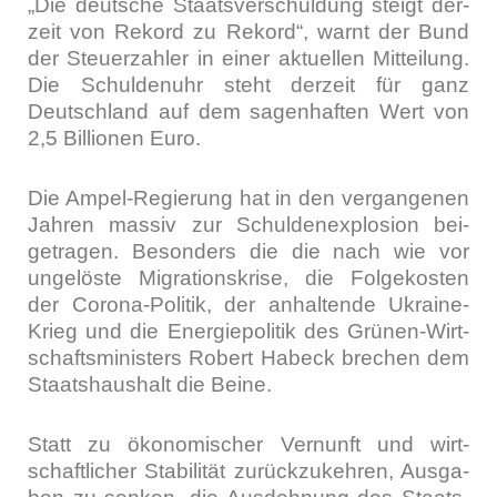
„Die deut­sche Staats­ver­schul­dung steigt der­
zeit von Rekord zu Rekord“, warnt der Bund
der Steu­er­zah­ler in einer aktu­el­len Mit­tei­lung.
Die Schul­den­uhr steht der­zeit für ganz
Deutsch­land auf dem sagen­haf­ten Wert von
2,5 Bil­lio­nen Euro.
Die Ampel-Regie­rung hat in den ver­gan­ge­nen
Jah­ren mas­siv zur Schul­den­ex­plo­si­on bei­
getra­gen. Beson­ders die die nach wie vor
unge­lös­te Migra­ti­ons­kri­se, die Fol­ge­kos­ten
der Coro­na-Poli­tik, der anhal­ten­de Ukrai­ne-
Krieg und die Ener­gie­po­li­tik des Grü­nen-Wirt­
schafts­mi­nis­ters Robert Habeck bre­chen dem
Staats­haus­halt die Bei­ne.
Statt zu öko­no­mi­scher Ver­nunft und wirt­
schaft­li­cher Sta­bi­li­tät zurück­zu­keh­ren, Aus­ga­