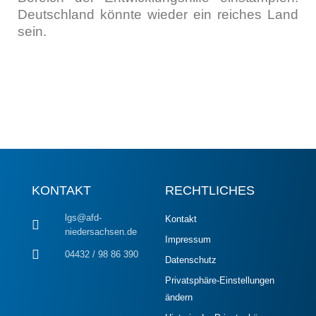
Deutsch­land könn­te wie­der ein rei­ches Land
sein.
KONTAKT
RECHTLICHES
lgs@afd-
Kontakt
niedersachsen.de
Impressum
04432 / 98 86 390
Datenschutz
Privatsphäre-Einstellungen
ändern