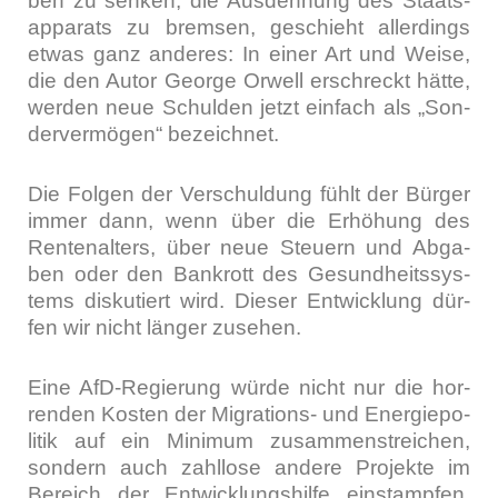
ben zu sen­ken, die Aus­deh­nung des Staats­
ap­pa­rats zu brem­sen, geschieht aller­dings
etwas ganz ande­res: In einer Art und Wei­se,
die den Autor Geor­ge Orwell erschreckt hät­te,
wer­den neue Schul­den jetzt ein­fach als „Son­
der­ver­mö­gen“ bezeich­net.
Die Fol­gen der Ver­schul­dung fühlt der Bür­ger
immer dann, wenn über die Erhö­hung des
Ren­ten­al­ters, über neue Steu­ern und Abga­
ben oder den Bank­rott des Gesund­heits­sys­
tems dis­ku­tiert wird. Die­ser Ent­wick­lung dür­
fen wir nicht län­ger zuse­hen.
Eine AfD-Regie­rung wür­de nicht nur die hor­
ren­den Kos­ten der Migra­ti­ons- und Ener­gie­po­
li­tik auf ein Mini­mum zusam­men­strei­chen,
son­dern auch zahl­lo­se ande­re Pro­jek­te im
Bereich der Ent­wick­lungs­hil­fe ein­stamp­fen.