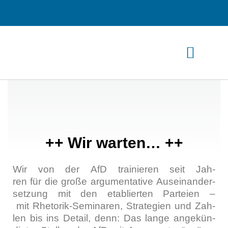
Zum
Inhalt
springen
++ Wir warten… ++
Wir von der AfD trai­nie­ren seit Jah­
ren für die gro­ße argu­men­ta­ti­ve Aus­ein­an­der­
set­zung mit den eta­blier­ten Par­tei­en –
mit Rhe­to­rik-Semi­na­ren, Stra­te­gien und Zah­
len bis ins Detail, denn: Das lan­ge ange­kün­