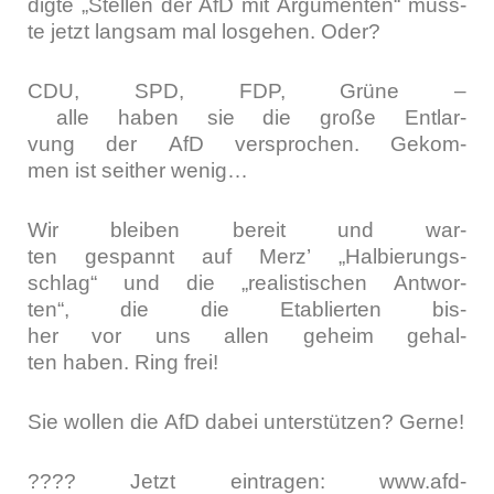
dig­te „Stel­len der AfD mit Argu­men­ten“ müss­
te jetzt lang­sam mal los­ge­hen. Oder?
CDU, SPD, FDP, Grü­ne –
alle haben sie die gro­ße Ent­lar­
vung der AfD ver­spro­chen. Gekom­
men ist seit­her wenig…
Wir blei­ben bereit und war­
ten gespannt auf Merz’ „Hal­bie­rungs­
schlag“ und die „rea­lis­ti­schen Ant­wor­
ten“, die die Eta­blier­ten bis­
her vor uns allen geheim gehal­
ten haben. Ring frei!
Sie wol­len die AfD dabei unter­stüt­zen? Ger­ne!
???? Jetzt ein­tra­gen: www.afd-