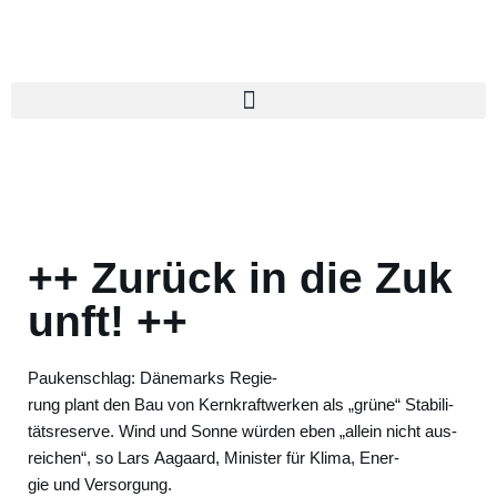
Zum
Inhalt
springen
++ Zurück in die Zuk
unft! ++
Pau­ken­schlag: Däne­marks Regie­
rung plant den Bau von Kern­kraft­wer­ken als „grü­ne“ Sta­bi­li­
täts­re­ser­ve. Wind und Son­ne wür­den eben „allein nicht aus­
rei­chen“, so Lars Aagaard, Minis­ter für Kli­ma, Ener­
gie und Ver­sor­gung.