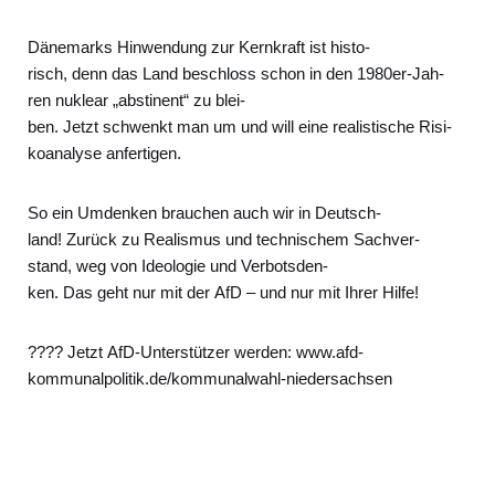
Däne­marks Hin­wen­dung zur Kern­kraft ist his­to­
risch, denn das Land beschloss schon in den 1980er-Jah­
ren nukle­ar „abs­ti­nent“ zu blei­
ben. Jetzt schwenkt man um und will eine rea­lis­ti­sche Risi­
ko­ana­ly­se anfer­ti­gen.
So ein Umden­ken brau­chen auch wir in Deutsch­
land! Zurück zu Rea­lis­mus und tech­ni­schem Sach­ver­
stand, weg von Ideo­lo­gie und Ver­bots­den­
ken. Das geht nur mit der AfD – und nur mit Ihrer Hil­fe!
???? Jetzt AfD-Unter­stüt­zer wer­den: www.afd-
kommunalpolitik.de/kommunalwahl-niedersachsen